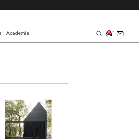
s
Academia
0