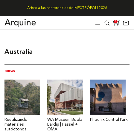
Asiste a las conferencias de MEXTRÓPOLI 2026
0
Australia
OBRAS
Reutilizando
WA Museum Boola
Phoenix Central Park
materiales
Bardip | Hassel +
autóctonos
OMA