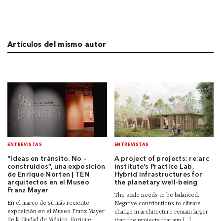
Artículos del mismo autor
ENTREVISTAS
ENTREVISTAS
“Ideas en tránsito. No –
A project of projects: re:arc
construidos”, una exposición
institute’s Practice Lab,
de Enrique Norten | TEN
Hybrid infrastructures for
arquitectos en el Museo
the planetary well-being
Franz Mayer
The scale needs to be balanced.
En el marco de su más reciente
Negative contributions to climate
exposición en el Museo Franz Mayer
change in architecture remain larger
de la Ciudad de México, Enrique
than the projects that aim [...]