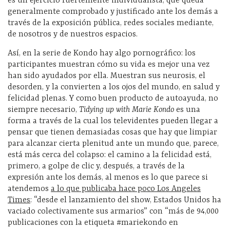
es un ejercicio fuertemente individualista, que queda
generalmente comprobado y justificado ante los demás a
través de la exposición pública, redes sociales mediante,
de nosotros y de nuestros espacios.
Así, en la serie de Kondo hay algo pornográfico: los
participantes muestran cómo su vida es mejor una vez
han sido ayudados por ella. Muestran sus neurosis, el
desorden, y la convierten a los ojos del mundo, en salud y
felicidad plenas. Y como buen producto de autoayuda, no
siempre necesario,
Tidying up with Marie Kondo
es una
forma a través de la cual los televidentes pueden llegar a
pensar que tienen demasiadas cosas que hay que limpiar
para alcanzar cierta plenitud ante un mundo que, parece,
está más cerca del colapso: el camino a la felicidad está,
primero, a golpe de clic y, después, a través de la
expresión ante los demás, al menos es lo que parece si
atendemos
a lo que publicaba hace poco Los Angeles
Times
: “desde el lanzamiento del show, Estados Unidos ha
vaciado colectivamente sus armarios” con “más de 94,000
publicaciones con la etiqueta #mariekondo en