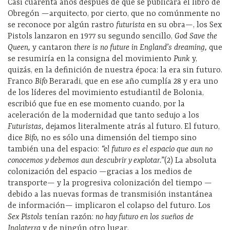
Casi cuarenta años después de que se publicara el libro de
Obregón —arquitecto, por cierto, que no comúnmente no
se reconoce por algún rastro
futurista
en su obra—, los Sex
Pistols lanzaron en 1977 su segundo sencillo,
God Save the
Queen,
y cantaron
there is no future in England’s dreaming,
que
se resumiría en la consigna del movimiento
Punk
y,
quizás, en la definición de nuestra época: la era sin futuro.
Franco
Bifo
Beraradi, que en ese año cumplía 28 y era uno
de los líderes del movimiento estudiantil de Bolonia,
escribió que fue en ese momento cuando, por la
aceleración de la modernidad que tanto sedujo a los
Futuristas,
dejamos literalmente atrás al futuro. El futuro,
dice
Bifo,
no es sólo una dimensión del tiempo sino
también una del espacio:
“el futuro es el espacio que aun no
conocemos y debemos aun descubrir y explotar.”
(2) La absoluta
colonización del espacio —gracias a los medios de
transporte— y la progresiva colonización del tiempo —
debido a las nuevas formas de transmisión instantánea
de información— implicaron el colapso del futuro. Los
Sex Pistols
tenían razón:
no hay futuro en los sueños de
Inglaterra
y de ningún otro lugar.