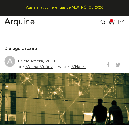
Asiste a las conferencias de MEXTRÓPOLI 2026
0
Diálogo Urbano
13 diciembre, 2011
por
Marina Muñoz
| Twitter:
MHaar_