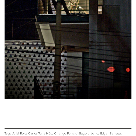
Tags:
Ariel Rojo
Carlos Torre Hütt
Chango Pons
diálogo urbano
Edgar Barroso