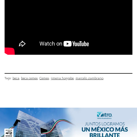
Tags:
beca
beca cemex
Cemex
jimena hogrebe
marcelo zambrano