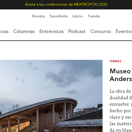
Asiste a las conferencias de MEXTRÓPOLI 2026
Revista
Suscríbete
Libros
Tienda
cias
Columnas
Entrevistas
Podcast
Concurso
Evento
OBRAS
Museo 
Ander
La obra de
dualidad d
envuelve: 
hecho por
claro y osc
las materi
da en blan