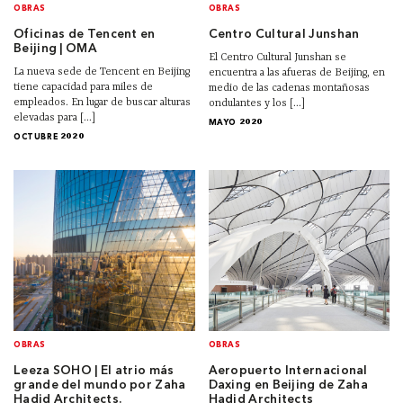
OBRAS
OBRAS
Oficinas de Tencent en
Centro Cultural Junshan
Beijing | OMA
El Centro Cultural Junshan se
La nueva sede de Tencent en Beijing
encuentra a las afueras de Beijing, en
tiene capacidad para miles de
medio de las cadenas montañosas
empleados. En lugar de buscar alturas
ondulantes y los [...]
elevadas para [...]
MAYO 2020
OCTUBRE 2020
OBRAS
OBRAS
Leeza SOHO | El atrio más
Aeropuerto Internacional
grande del mundo por Zaha
Daxing en Beijing de Zaha
Hadid Architects.
Hadid Architects