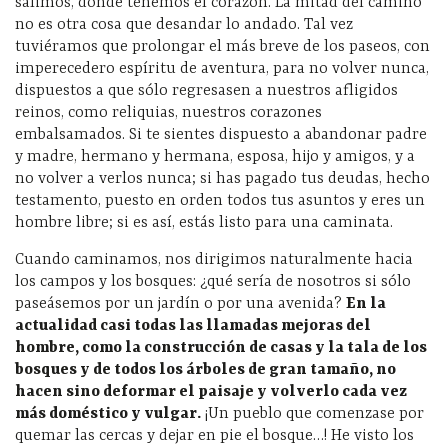
salimos, donde tenemos el corazón. La mitad del camino
no es otra cosa que desandar lo andado. Tal vez
tuviéramos que prolongar el más breve de los paseos, con
imperecedero espíritu de aventura, para no volver nunca,
dispuestos a que sólo regresasen a nuestros afligidos
reinos, como reliquias, nuestros corazones
embalsamados. Si te sientes dispuesto a abandonar padre
y madre, hermano y hermana, esposa, hijo y amigos, y a
no volver a verlos nunca; si has pagado tus deudas, hecho
testamento, puesto en orden todos tus asuntos y eres un
hombre libre; si es así, estás listo para una caminata.
Cuando caminamos, nos dirigimos naturalmente hacia
los campos y los bosques: ¿qué sería de nosotros si sólo
paseásemos por un jardín o por una avenida?
En la
actualidad casi todas las llamadas mejoras del
hombre, como la construcción de casas y la tala de los
bosques y de todos los árboles de gran tamaño, no
hacen sino deformar el paisaje y volverlo cada vez
más doméstico y vulgar.
¡Un pueblo que comenzase por
quemar las cercas y dejar en pie el bosque…! He visto los