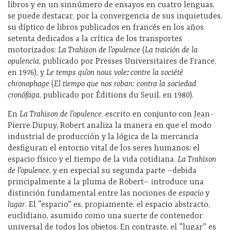
libros y en un sinnúmero de ensayos en cuatro lenguas,
se puede destacar, por la convergencia de sus inquietudes,
su díptico de libros publicados en francés en los años
setenta dedicados a la crítica de los transportes
motorizados:
La Trahison de l’opulence
(
La traición de la
opulencia
, publicado por Presses Universitaires de France,
en 1976), y
Le temps qu’on nous vole
:
contre la société
chronophage
(
El tiempo que nos roban: contra la sociedad
cronófaga
, publicado por Éditions du Seuil, en 1980).
En
La Trahison de l’opulence
, escrito en conjunto con Jean-
Pierre Dupuy, Robert analiza la manera en que el modo
industrial de producción y la lógica de la mercancía
desfiguran el entorno vital de los seres humanos: el
espacio físico y el tiempo de la vida cotidiana.
La Trahison
de l’opulence
, y en especial su segunda parte –debida
principalmente a la pluma de Robert– introduce una
distinción fundamental entre las nociones de
espacio
y
lugar
. El “espacio” es, propiamente, el espacio abstracto,
euclidiano, asumido como una suerte de contenedor
universal de todos los objetos. En contraste, el “lugar” es