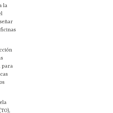
a la
el
iseñar
ficinas
acción
as
d para
icas
os
ela
(TO),