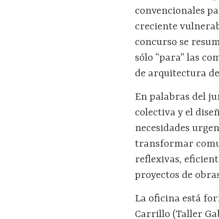
convencionales pa
creciente vulnerabi
concurso se resumi
sólo “para” las co
de arquitectura d
En palabras del jur
colectiva y el dis
necesidades urgen
transformar comun
reflexivas, eficie
proyectos de obras
La oficina está fo
Carrillo (Taller Ga