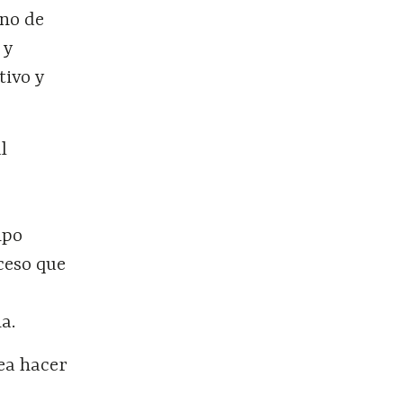
ano de
 y
tivo y
l
ipo
ceso que
a.
sea hacer
s