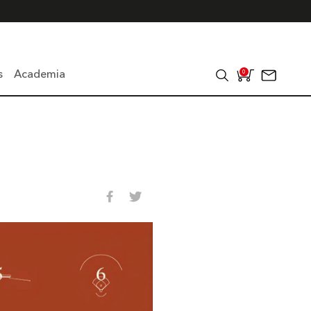
s
Academia
0