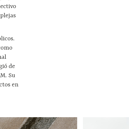
lectivo
plejas
licos.
 como
nal
gió de
AM. Su
ictos en