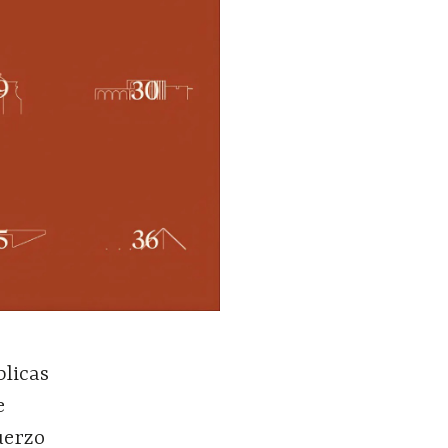
blicas
e
uerzo