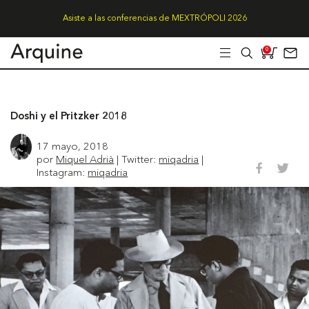
Asiste a las conferencias de MEXTRÓPOLI 2026
0
Doshi y el Pritzker 2018
17 mayo, 2018
por
Miquel Adrià
| Twitter:
miqadria
|
Instagram:
miqadria