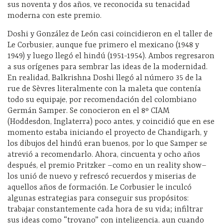
sus noventa y dos años, ve reconocida su tenacidad
moderna con este premio.
Doshi y González de León casi coincidieron en el taller de
Le Corbusier, aunque fue primero el mexicano (1948 y
1949) y luego llegó el hindú (1951-1954). Ambos regresaron
a sus orígenes para sembrar las ideas de la modernidad.
En realidad, Balkrishna Doshi llegó al número 35 de la
rue de Sèvres literalmente con la maleta que contenía
todo su equipaje, por recomendación del colombiano
Germán Samper. Se conocieron en el 8º CIAM
(Hoddesdon, Inglaterra) poco antes, y coincidió que en ese
momento estaba iniciando el proyecto de Chandigarh, y
los dibujos del hindú eran buenos, por lo que Samper se
atrevió a recomendarlo. Ahora, cincuenta y ocho años
después, el premio Pritzker –como en un reality show–
los unió de nuevo y refrescó recuerdos y miserias de
aquellos años de formación. Le Corbusier le inculcó
algunas estrategias para conseguir sus propósitos:
trabajar constantemente cada hora de su vida; infiltrar
sus ideas como “troyano” con inteligencia, aun cuando