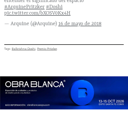
entender el significado del espacio’
#ArquinePritzker
#Doshi
pic.twitter.com/bXOSV0Kx4H
— Arquine (@Arquine)
16 de mayo de 2018
Tags:
Balkrishna Doshi
Premio Pritzker