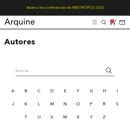
Asiste a las conferencias de MEXTRÓPOLI 2026
0
Autores
A
B
C
D
E
F
G
H
I
J
K
L
M
N
O
P
R
S
T
U
V
W
X
Y
Z