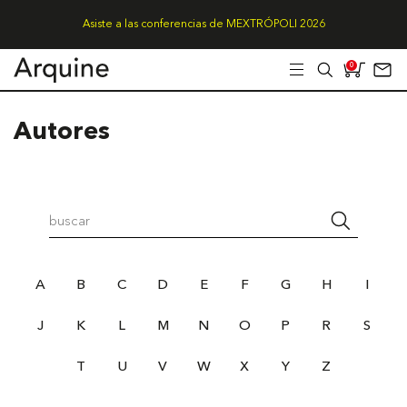
Asiste a las conferencias de MEXTRÓPOLI 2026
0
Autores
A
B
C
D
E
F
G
H
I
J
K
L
M
N
O
P
R
S
T
U
V
W
X
Y
Z