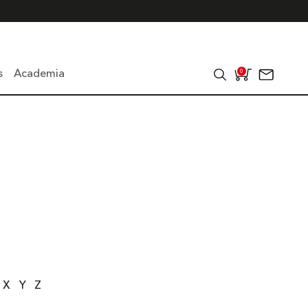
s
Academia
0
X
Y
Z