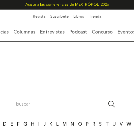
Asiste a las conferencias de MEXTRÓPOLI 2026
Revista
Suscríbete
Libros
Tienda
cias
Columnas
Entrevistas
Podcast
Concurso
Evento
D
E
F
G
H
I
J
K
L
M
N
O
P
R
S
T
U
V
W