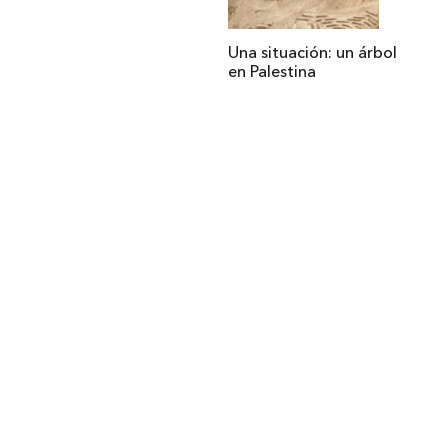
Una situación: un árbol
en Palestina
Institucional
Acerca de Arquine
La Hora Arquine
MEXTRÓPOLI
Edición impresa
Suscripción anual
Anúnciate con nosotros