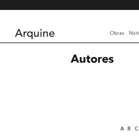
Obras
Noti
Autores
A
B
C