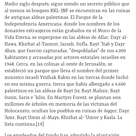
Medio siglo después, sigue siendo un secreto público que
al menos 46 bosques KKL-JNF se encuentran en las ruinas
de antiguas aldeas palestinas. El Parque de la
Independencia Americana, donde los nombres de los
donantes extranjeros están grabados en el Muro de la
Vida Eterna, se superpone en las aldeas de Allar, Dayr al-
Hawa, Khirbat al-Tannur, Jarash, Sufla, Bayt ‘Itab y Dayr
Aban, que fueron capturadas, “despobladas” de sus 4,000
habitantes y arrasadas ​​por actores estatales israelíes en
1948. Cerca, en las colinas al oeste de Jerusalén, se
estableció un parque que lleva el nombre del primer
ministro israelí Yitzhak Rabin en las tierras donde luchó
en esa misma guerra. tierra que había albergado a 4,600
palestinos en las aldeas de Bayt Jiz, Bayt Mahsir, Bayt
Susin, Saris e ‘Islin. En Martyrs Forest, se plantan seis
millones de árboles en memoria de las víctimas del
Holocausto; ocultan los pueblos en ruinas de Aqqur, Dayr
‘Amr, Bayt Umm al-Mays, Khirbat al-‘Umur y Kasla. La
lista continua.[19]
Los empleados del fondo han admitido la plantación