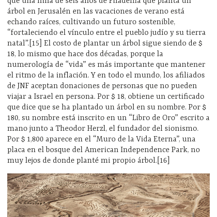
que una niña de seis años de Filadelfia que planta un
árbol en Jerusalén en las vacaciones de verano está
echando raíces, cultivando un futuro sostenible,
“fortaleciendo el vínculo entre el pueblo judío y su tierra
natal”.[15] El costo de plantar un árbol sigue siendo de $
18, lo mismo que hace dos décadas, porque la
numerología de “vida” es más importante que mantener
el ritmo de la inflación. Y en todo el mundo, los afiliados
de JNF aceptan donaciones de personas que no pueden
viajar a Israel en persona. Por $ 18, obtiene un certificado
que dice que se ha plantado un árbol en su nombre. Por $
180, su nombre está inscrito en un “Libro de Oro” escrito a
mano junto a Theodor Herzl, el fundador del sionismo.
Por $ 1,800 aparece en el “Muro de la Vida Eterna”, una
placa en el bosque del American Independence Park, no
muy lejos de donde planté mi propio árbol.[16]