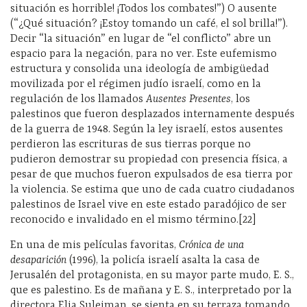
situación es horrible! ¡Todos los combates!”) O ausente
(“¿Qué situación? ¡Estoy tomando un café, el sol brilla!”).
Decir “la situación” en lugar de “el conflicto” abre un
espacio para la negación, para no ver. Este eufemismo
estructura y consolida una ideología de ambigüedad
movilizada por el régimen judío israelí, como en la
regulación de los llamados
Ausentes Presentes
, los
palestinos que fueron desplazados internamente después
de la guerra de 1948. Según la ley israelí, estos ausentes
perdieron las escrituras de sus tierras porque no
pudieron demostrar su propiedad con presencia física, a
pesar de que muchos fueron expulsados ​​de esa tierra por
la violencia. Se estima que uno de cada cuatro ciudadanos
palestinos de Israel vive en este estado paradójico de ser
reconocido e invalidado en el mismo término.[22]
En una de mis películas favoritas,
Crónica de una
desaparición
(1996), la policía israelí asalta la casa de
Jerusalén del protagonista, en su mayor parte mudo, E. S.,
que es palestino. Es de mañana y E. S., interpretado por la
directora Elia Suleiman, se sienta en su terraza tomando