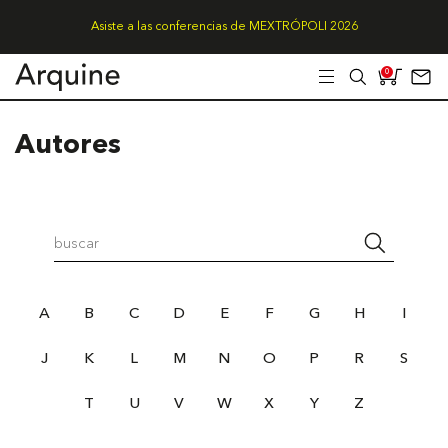
Asiste a las conferencias de MEXTRÓPOLI 2026
0
Autores
A
B
C
D
E
F
G
H
I
J
K
L
M
N
O
P
R
S
T
U
V
W
X
Y
Z