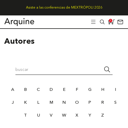
Asiste a las conferencias de MEXTRÓPOLI 2026
0
Autores
A
B
C
D
E
F
G
H
I
J
K
L
M
N
O
P
R
S
T
U
V
W
X
Y
Z