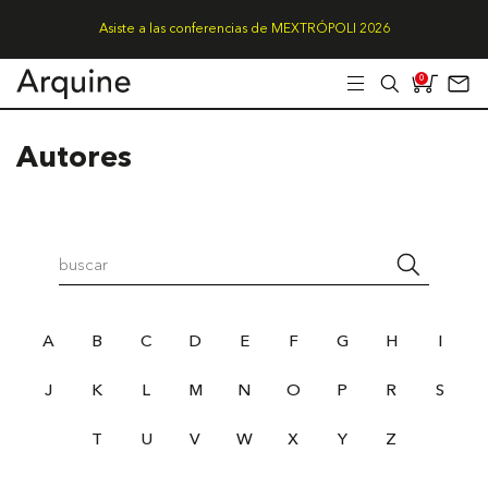
Asiste a las conferencias de MEXTRÓPOLI 2026
0
Autores
A
B
C
D
E
F
G
H
I
J
K
L
M
N
O
P
R
S
T
U
V
W
X
Y
Z