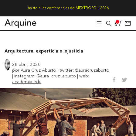
Asiste a las conferencias de MEXTRÓPOLI 2026
0
Arquitectura, experticia e injusticia
28 abril, 2020
por
Aura Cruz Aburto
| twitter:
@auracruzaburto
| instagram:
@aura_cruz_aburto
| web:
academia.edu