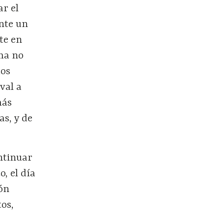
ar el
nte un
te en
ma no
mos
val a
más
s, y de
ntinuar
, el día
ón
tos,