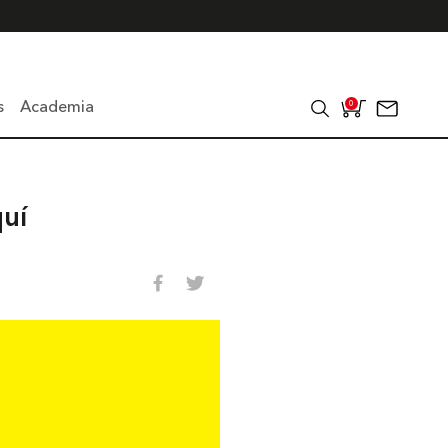
s
Academia
0
uí