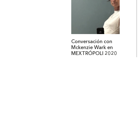
Conversación con
Mckenzie Wark en
MEXTRÓPOLI 2020
Institucional
Acerca de Arquine
La Hora Arquine
MEXTRÓPOLI
Edición impresa
Suscripción anual
Anúnciate con nosotros