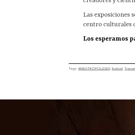
creadores y científ
Las exposiciones s
centro culturales
Los esperamos pa
Tags:
#MEXTRÓPOLI2020
festival
Trans