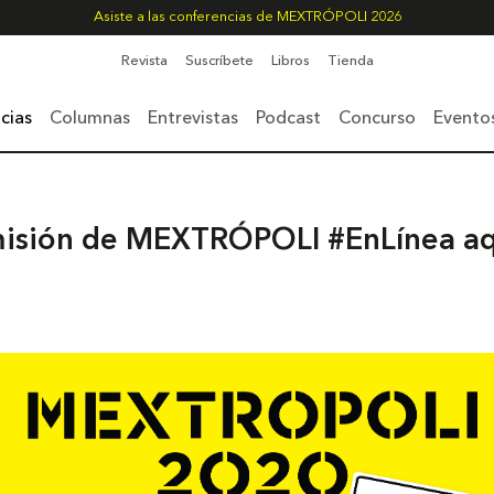
Asiste a las conferencias de MEXTRÓPOLI 2026
Revista
Suscríbete
Libros
Tienda
cias
Columnas
Entrevistas
Podcast
Concurso
Evento
smisión de MEXTRÓPOLI #EnLínea aq