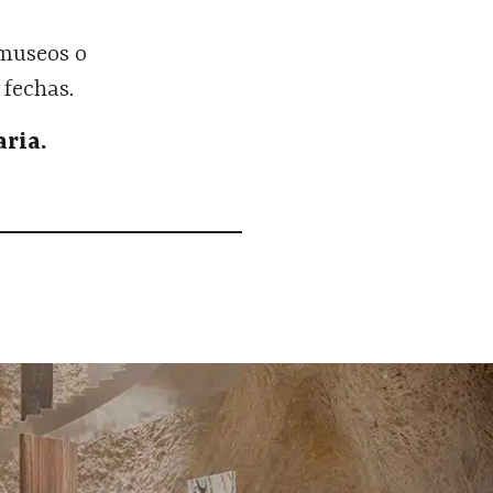
 museos o
 fechas.
aria.