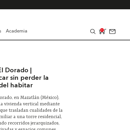
s
Academia
0
El Dorado |
car sin perder la
del habitar
Dorado, en Mazatlán (México),
la vivienda vertical mediante
 que trasladan cualidades de la
miliar a una torre residencial,
do recorridos jerarquizados,
rivadas y espacios comunes