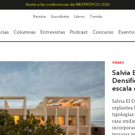
Asiste a las conferencias de MEXTRÓPOLI 2026
Revista
Suscríbete
Libros
Tienda
cias
Columnas
Entrevistas
Podcast
Concurso
Evento
OBRAS
Salvia 
Densifi
escala 
Salvia El 
replantea 
tipologías
casa unifa
incorporan
terrazas p