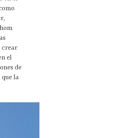
 como
r,
 Thom
tas
a crear
en el
lones de
 que la