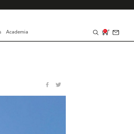
s
Academia
0