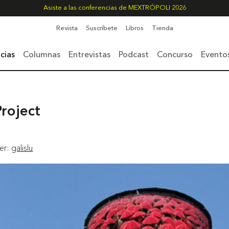
Asiste a las conferencias de MEXTRÓPOLI 2026
Revista
Suscríbete
Libros
Tienda
cias
Columnas
Entrevistas
Podcast
Concurso
Evento
roject
ter:
galislu