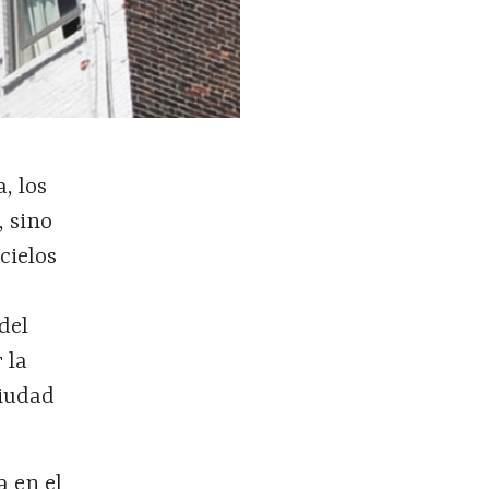
, los
, sino
cielos
del
 la
ciudad
a en el