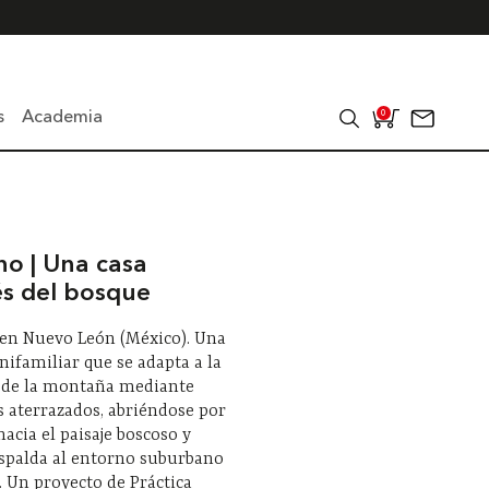
s
Academia
0
no | Una casa
s del bosque
 en Nuevo León (México). Una
nifamiliar que se adapta a la
 de la montaña mediante
 aterrazados, abriéndose por
acia el paisaje boscoso y
espalda al entorno suburbano
 Un proyecto de Práctica