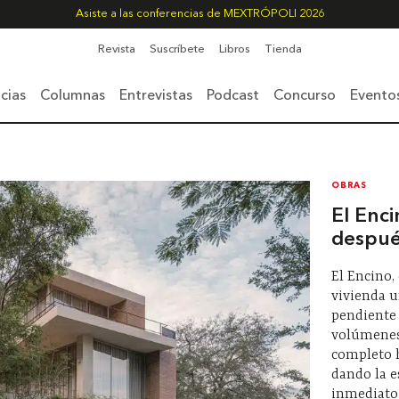
Asiste a las conferencias de MEXTRÓPOLI 2026
Revista
Suscríbete
Libros
Tienda
cias
Columnas
Entrevistas
Podcast
Concurso
Evento
OBRAS
El Enci
despué
El Encino,
vivienda u
pendiente
volúmenes
completo h
dando la 
inmediato.