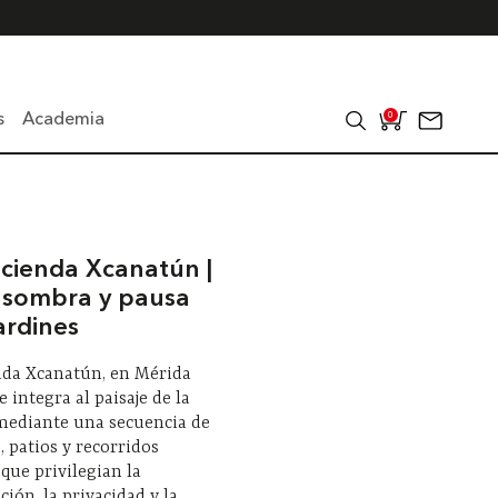
s
Academia
0
cienda Xcanatún |
, sombra y pausa
ardines
nda Xcanatún, en Mérida
e integra al paisaje de la
mediante una secuencia de
, patios y recorridos
 que privilegian la
ión, la privacidad y la