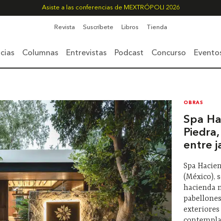
Asiste a las conferencias de MEXTRÓPOLI 2026
Revista
Suscríbete
Libros
Tienda
cias
Columnas
Entrevistas
Podcast
Concurso
Evento
OBRAS
Spa Ha
Piedra
entre j
Spa Hacie
(México), s
hacienda 
pabellones
exteriores
contemplac