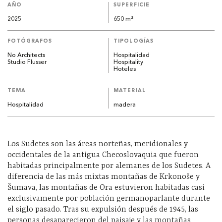
AÑO
SUPERFICIE
2025
650 m²
FOTÓGRAFOS
TIPOLOGÍAS
No Architects
Hospitalidad
Studio Flusser
Hospitality
Hoteles
TEMA
MATERIAL
Hospitalidad
madera
Los Sudetes son las áreas norteñas, meridionales y
occidentales de la antigua Checoslovaquia que fueron
habitadas principalmente por alemanes de los Sudetes.​ A
diferencia de las más mixtas montañas de Krkonoše y
Šumava, las montañas de Ora estuvieron habitadas casi
exclusivamente por población germanoparlante durante
el siglo pasado. Tras su expulsión después de 1945, las
personas desaparecieron del paisaje y las montañas