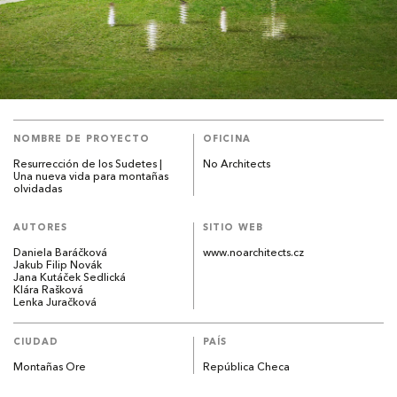
NOMBRE DE PROYECTO
OFICINA
Resurrección de los Sudetes |
No Architects
Una nueva vida para montañas
olvidadas
AUTORES
SITIO WEB
Daniela Baráčková
www.noarchitects.cz
Jakub Filip Novák
Jana Kutáček Sedlická
Klára Rašková
Lenka Juračková
CIUDAD
PAÍS
Montañas Ore
República Checa