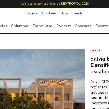
Asiste a las conferencias de MEXTRÓPOLI 2026
Revista
Suscríbete
Libros
Tienda
cias
Columnas
Entrevistas
Podcast
Concurso
Evento
OBRAS
Salvia 
Densifi
escala 
Salvia El 
replantea 
tipologías
casa unifa
incorporan
terrazas p