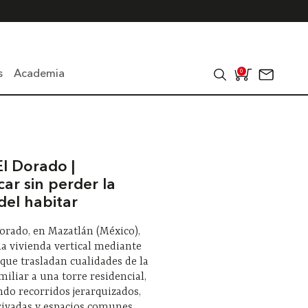
s
Academia
0
El Dorado |
car sin perder la
del habitar
Dorado, en Mazatlán (México),
la vivienda vertical mediante
 que trasladan cualidades de la
miliar a una torre residencial,
do recorridos jerarquizados,
rivadas y espacios comunes