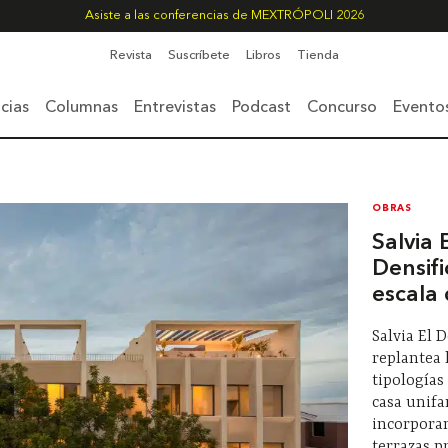
Asiste a las conferencias de MEXTRÓPOLI 2026
Revista
Suscríbete
Libros
Tienda
cias
Columnas
Entrevistas
Podcast
Concurso
Evento
OBRAS
Salvia 
Densifi
escala 
Salvia El 
replantea 
tipologías
casa unifa
incorporan
terrazas p