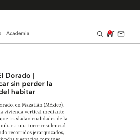
s
Academia
0
El Dorado |
car sin perder la
del habitar
Dorado, en Mazatlán (México),
la vivienda vertical mediante
 que trasladan cualidades de la
miliar a una torre residencial,
do recorridos jerarquizados,
rivadas y espacios comunes