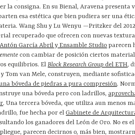
er la consigna. En su Bienal, Aravena presenta 
arten esa estética que bien pudiera ser una étic
materia. Wang Shu y Lu Wenyu —Pritzker del 20
rial recuperado que ofrecen con nuevas textura
Antón García Abril y Ensamble Studio
parecen 
lemente
con cambiar de posición ciertos materia
os equilibrios. El
Block Research Group
del ETH
, 
k y Tom van Mele, construyen, mediante sofistic
una bóveda de piedras a pura compresión
. Nor
nstruye una bóveda pero con ladrillos,
aprovec
ar
. Una tercera bóveda, que utiliza aun menos m
drillo, fue hecha por el
Gabinete de Arquitectur
esultando los ganadores del León de Oro. No es el
spliegue, parecen decirnos o, más bien, mostrarn