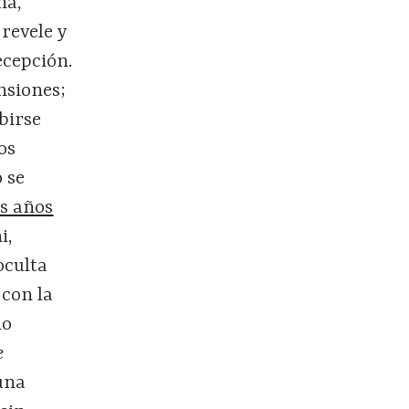
na,
revele y
ecepción.
nsiones;
birse
os
 se
s años
i,
oculta
con la
no
e
 una