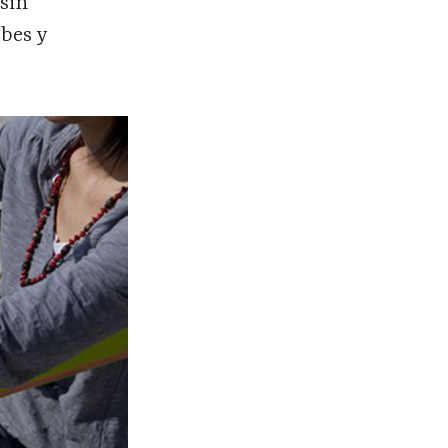
 sin
bes y