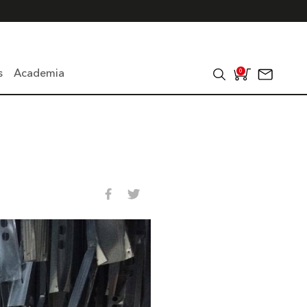
s
Academia
0
l