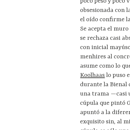
poco peso y poco v
obsesionada con la
el oído confirme l
Se acepta el muro 
se rechaza casi ab
con inicial mayúsc
menhires al concr
asume como lo que
Koolhaas
lo puso e
durante la Bienal 
una trama —casi u
cúpula que pintó G
apuntó a la difere
exquisito sin, al 