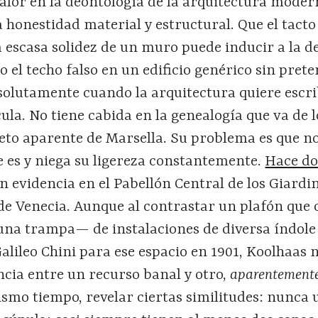
alor en la deontología de la arquitectura moder
 honestidad material y estructural. Que el tacto 
a escasa solidez de un muro puede inducir a la d
o el techo falso en un edificio genérico sin prete
solutamente cuando la arquitectura quiere escri
ula. No tiene cabida en la genealogía que va de l
eto aparente de Marsella. Su problema es que no
 es y niega su ligereza constantemente.
Hace do
n evidencia en el Pabellón Central de los Giardin
de Venecia. Aunque al contrastar un plafón que 
na trampa— de instalaciones de diversa índole 
alileo Chini para ese espacio en 1901, Koolhaas 
ncia entre un recurso banal y otro,
aparentement
mismo tiempo, revelar ciertas similitudes: nunca