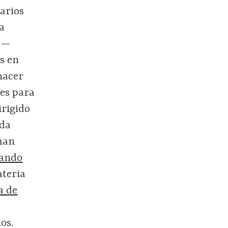
varios
a
12—
s en
hacer
les para
dirigido
ada
man
hando
ateria
a de
os.