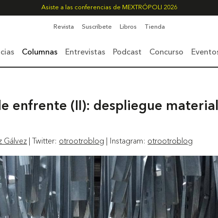
Asiste a las conferencias de MEXTRÓPOLI 2026
Revista
Suscríbete
Libros
Tienda
cias
Columnas
Entrevistas
Podcast
Concurso
Evento
 enfrente (II): despliegue materia
z Gálvez
| Twitter:
otrootroblog
| Instagram:
otrootroblog