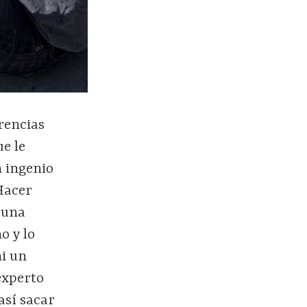
rencias
e le
n ingenio
 Hacer
 una
o y lo
ni un
experto
así sacar