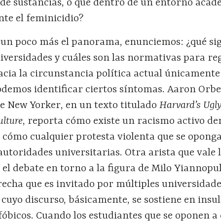
de sustancias, o que dentro de un entorno acad
te el feminicidio?
un poco más el panorama, enunciemos: ¿qué sign
niversidades y cuáles son las normativas para re
acia la circunstancia política actual únicamente
odemos identificar ciertos síntomas. Aaron Orbe
e New Yorker, en un texto titulado
Harvard’s Ugly
lture
, reporta cómo existe un racismo activo de
cómo cualquier protesta violenta que se oponga
autoridades universitarias. Otra arista que vale 
s el debate en torno a la figura de Milo Yiannopu
recha que es invitado por múltiples universidad
cuyo discurso, básicamente, se sostiene en insul
óbicos. Cuando los estudiantes que se oponen a 