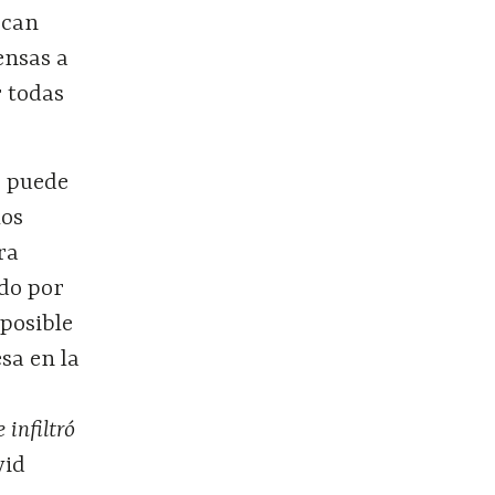
scan
ensas a
r todas
o puede
los
ra
do por
posible
sa en la
 infiltró
vid