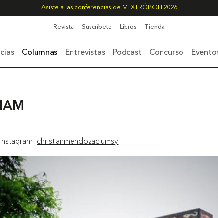
Asiste a las conferencias de MEXTRÓPOLI 2026
Revista
Suscríbete
Libros
Tienda
cias
Columnas
Entrevistas
Podcast
Concurso
Evento
UNAM
 Instagram:
christianmendozaclumsy