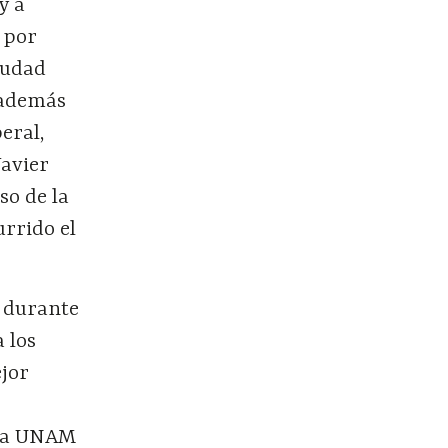
y a
 por
iudad
 además
eral,
Javier
so de la
urrido el
, durante
 los
ejor
 la UNAM