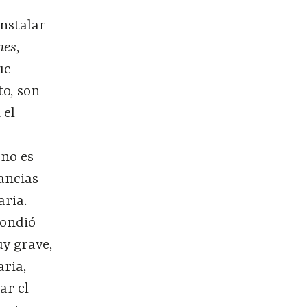
instalar
nes
,
ue
to, son
 el
 no es
ancias
aria.
pondió
uy grave,
aria,
ar el