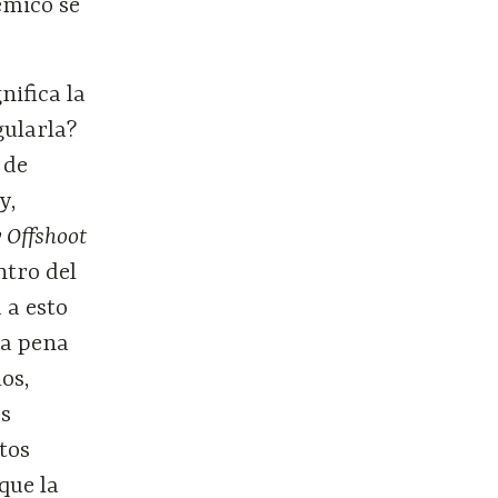
émico se
ifica la
gularla?
 de
y,
 Offshoot
ntro del
 a esto
la pena
los,
es
tos
que la