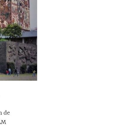
d
n de
NAM