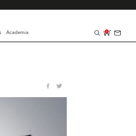
s
Academia
0