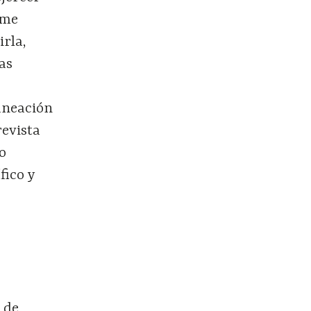
ume
irla,
tas
aneación
revista
o
fico y
o
 de