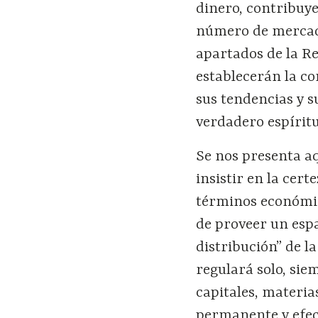
dinero, contribuye
número de mercado
apartados de la R
establecerán la co
sus tendencias y s
verdadero espíritu 
Se nos presenta aq
insistir en la cert
términos económic
de proveer un esp
distribución” de l
regulará solo, si
capitales, materi
permanente y efect