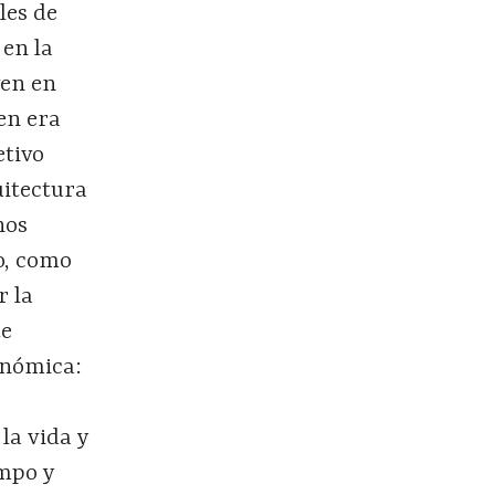
les de
 en la
ven en
en era
etivo
uitectura
nos
o, como
r la
te
onómica:
la vida y
empo y