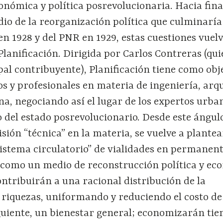
nómica y política posrevolucionaria. Hacia fina
dio de la reorganización política que culminaría
n 1928 y del PNR en 1929, estas cuestiones vuel
lanificación. Dirigida por Carlos Contreras (qui
al contribuyente), Planificación tiene como obj
os y profesionales en materia de ingeniería, arq
a, negociando así el lugar de los expertos urba
 del estado posrevolucionario. Desde este ángul
sión “técnica” en la materia, se vuelve a plantea
sistema circulatorio” de vialidades en permanen
o como un medio de reconstrucción política y ec
ntribuirán a una racional distribución de la
 riquezas, uniformando y reduciendo el costo de 
guiente, un bienestar general; economizarán ti