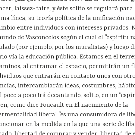
er, laissez-faire, y éste solito se regulará para 
sma línea, su teoría política de la unificación na
ambio entre individuos con intereses privados. 
undo de Vasconcelos según el cual el “espíritu n
culado (por ejemplo, por los muralistas) y luego 
orio vía la educación pública. Estamos en el terr
caminos, al entramar el espacio, permitirán un f
dividuos que entrarán en contacto unos con otro
ancías, intercambiarán ideas, costumbres, hábito
l poco a poco irá decantando, solito, en un “espír
en, como dice Foucault en El nacimiento de la
bermentalidad liberal “es una consumidora de li
uncionar en la medida en la que una serie de lib
cado, libertad de comprar y vender, libertad de 