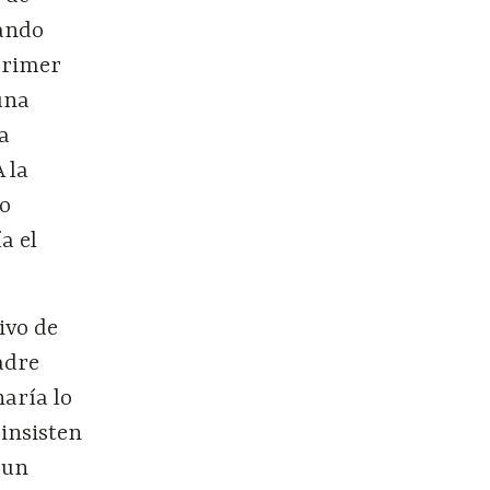
zando
 primer
una
a
 la
mo
a el
ivo de
adre
aría lo
 insisten
 un