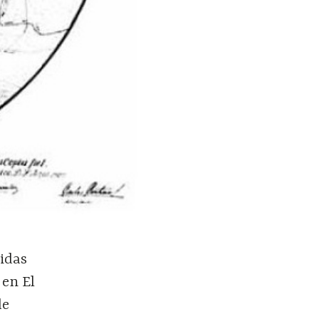
idas
 en El
de