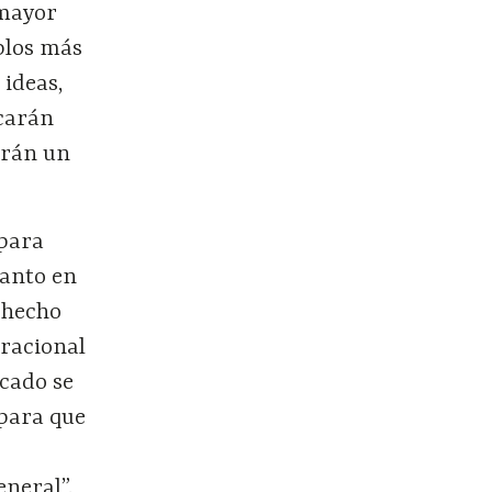
 mayor
blos más
 ideas,
icarán
arán un
 para
tanto en
 hecho
“racional
rcado se
 para que
eneral”.