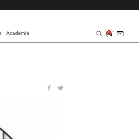
s
Academia
0