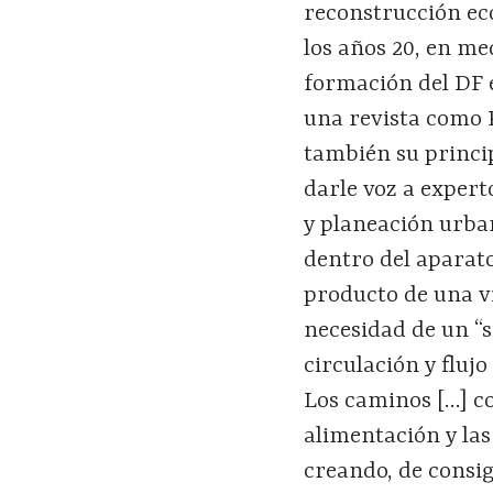
reconstrucción eco
los años 20, en me
formación del DF e
una revista como P
también su princip
darle voz a expert
y planeación urban
dentro del aparato
producto de una vi
necesidad de un “
circulación y fluj
Los caminos […] co
alimentación y las
creando, de consi