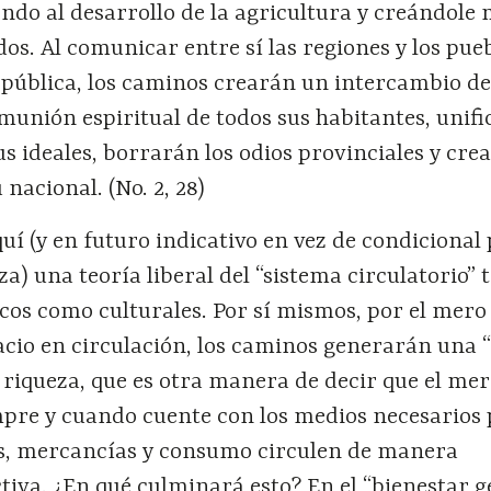
ndo al desarrollo de la agricultura y creándole
s. Al comunicar entre sí las regiones y los pue
epública, los caminos crearán un intercambio de
munión espiritual de todos sus habitantes, unif
us ideales, borrarán los odios provinciales y cre
nacional. (No. 2, 28)
uí (y en futuro indicativo en vez de condicional
eza) una teoría liberal del “sistema circulatorio” 
os como culturales. Por sí mismos, por el mero
acio en circulación, los caminos generarán una 
a riqueza, que es otra manera de decir que el me
empre y cuando cuente con los medios necesarios
as, mercancías y consumo circulen de manera
iva. ¿En qué culminará esto? En el “bienestar g