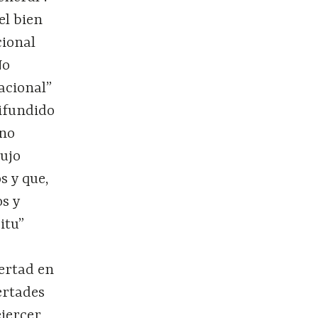
el bien
cional
No
acional”
difundido
eno
lujo
s y que,
s y
itu”
bertad en
ertades
ejercer