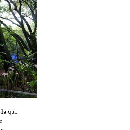
 la que
e