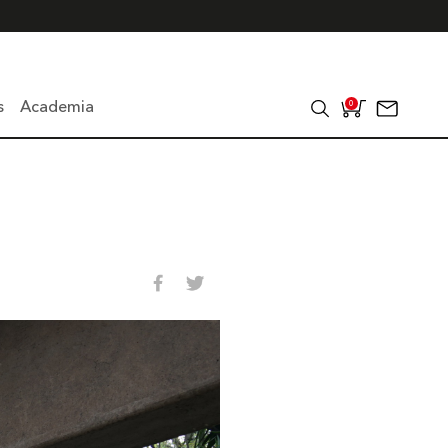
s
Academia
0