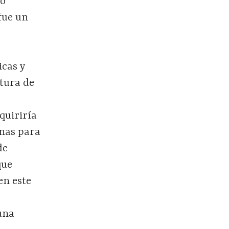
to
fue un
icas y
tura de
quiriría
mnas para
de
que
en este
 una