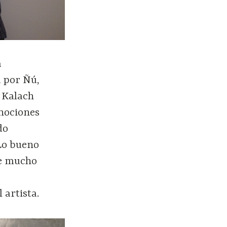
a
 por Ñú,
 Kalach
 nociones
do
 Lo bueno
ne mucho
s
 artista.