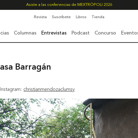
Asiste a las conferencias de MEXTRÓPOLI 2026
Revista
Suscríbete
Libros
Tienda
cias
Columnas
Entrevistas
Podcast
Concurso
Evento
casa Barragán
 Instagram:
christianmendozaclumsy