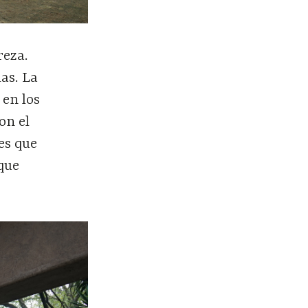
reza.
as. La
 en los
on el
es que
que