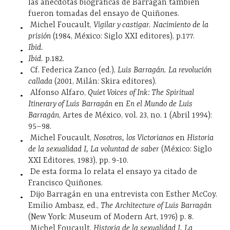
las anécdotas biográficas de Barragán también
fueron tomadas del ensayo de Quiñones.
Michel Foucault,
Vigilar y castigar. Nacimiento de la
prisión
(1984, México: Siglo XXI editores), p.177.
Ibid.
Ibid.
p.182.
Cf. Federica Zanco (ed.),
Luis Barragán. La revolución
callada
(2001, Milán: Skira editores).
Alfonso Alfaro,
Quiet Voices of Ink: The Spiritual
Itinerary of Luis Barragán
en
En el Mundo de Luis
Barragán
, Artes de México, vol. 23, no. 1 (Abril 1994):
95–98.
Michel Foucault,
Nosotros, los Victorianos
en
Historia
de la sexualidad I, La voluntad de saber
(México: Siglo
XXI Editores, 1983), pp. 9-10.
De esta forma lo relata el ensayo ya citado de
Francisco Quiñones.
Dijo Barragán en una entrevista con Esther McCoy.
Emilio Ambasz, ed.,
The Architecture of Luis Barragán
(New York: Museum of Modern Art, 1976) p. 8.
Michel Foucault,
Historia de la sexualidad I, La