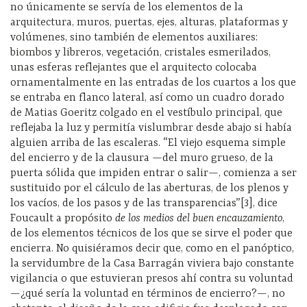
no únicamente se servía de los elementos de la
arquitectura, muros, puertas, ejes, alturas, plataformas y
volúmenes, sino también de elementos auxiliares:
biombos y libreros, vegetación, cristales esmerilados,
unas esferas reflejantes que el arquitecto colocaba
ornamentalmente en las entradas de los cuartos a los que
se entraba en flanco lateral, así como un cuadro dorado
de Matias Goeritz colgado en el vestíbulo principal, que
reflejaba la luz y permitía vislumbrar desde abajo si había
alguien arriba de las escaleras. “El viejo esquema simple
del encierro y de la clausura —del muro grueso, de la
puerta sólida que impiden entrar o salir—, comienza a ser
sustituido por el cálculo de las aberturas, de los plenos y
los vacíos, de los pasos y de las transparencias”[3], dice
Foucault a propósito
de los medios del buen encauzamiento
,
de los elementos técnicos de los que se sirve el poder que
encierra. No quisiéramos decir que, como en el panóptico,
la servidumbre de la Casa Barragán viviera bajo constante
vigilancia o que estuvieran presos ahí contra su voluntad
—¿qué sería la voluntad en términos de encierro?—, no