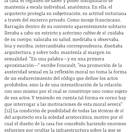
la casa, el régimen de saber y poder disciplinario se
mantenía a escala individual, anatómica. En ella, el
arquitecto protegía su subjetivación, su actitud victoriana
a través del encierro privado. Como monje franciscano,
Barragán dentro de su convento aparentemente solitario
llevaba a cabo un estricto y acérrimo
cultivo de sí
: cuidaba
de su cuerpo, valoraba su salud, meditaba u observaba,
leia y escribia, intercambiaba correspondencia, diseñaba
arquitectura, y sobre todo, mantenía al margen su
sexualidad. “En una palabra—y en una primera
aproximación—” escribe Foucault, “esa promoción de la
austeridad sexual en la reflexión moral no toma la forma
de un endurecimiento del código que define los actos
prohibidos, sino la de una intensificación de la relación
con uno mismo por el cual se constituye uno como sujeto
de sus actos. Y teniendo en cuenta tal forma es corno hay
que interrogar a las motivaciones de esta moral severa”.
[12] La condición de posibilidad de todas las
técnicas de sí
del arquitecto era la soledad aristocrática, motivo por el
cual el diseño de la casa fue concebido haciendo enormes
esfuerzos por ocultar la infraestructura sobre la que se