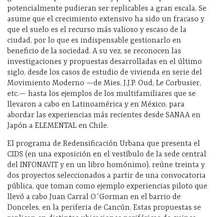
potencialmente pudieran ser replicables a gran escala. Se
asume que el crecimiento extensivo ha sido un fracaso y
que el
suelo es el recurso más valioso y escaso de la
ciudad, por lo que es indispensable gestionarlo en
beneficio de la sociedad.
A su vez, se r
econoce
n
las
investigaciones y propuestas d
esarrolladas en el último
siglo, desde
los casos de estudio de vivienda en serie del
Movimiento Moderno —de Mies, J.J.P.
Oud
, Le Corbusier,
etc.—
hasta los ejemplos de los multifamiliares que se
llevaron a cabo en Latinoamérica y en México, para
abordar las experiencias más recientes de
sde
SANAA en
Japón
a ELEMENTAL en Chile.
El programa de
Redensificación
Urbana
que presenta el
CIDS
(
en una exposición en el vestíbulo de la sede central
del INFONAVIT
y en un libro homónimo)
,
reúne treinta y
dos proyectos
seleccionados a par
tir de una convocatoria
pública,
que toman como ejemplo experiencias
piloto que
llevó a cabo Juan Carral
O´Gorman
en el barrio de
Donceles, en la
periferia de Cancún. Estas propuestas se