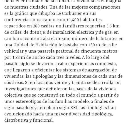
llena el entramado de la ciudad. La vivienda es el magma
de nuestras ciudades
.
Una de las mejores comparaciones
es la gráfica que dibujaba Le Corbusier en sus
conferencias, mostrando como 1,400 habitantes
repartidos en 280 casitas unifamiliares requerían 3,5 km
de calles,
de
drenaje,
de
instalación eléctrica y de gas, en
cambio si concentraba el mismo número de habitantes en
una Unidad de Habitación le bastaba con 150 m de calle
vehicular y una pasarela peatonal de cincuenta metros
por 1,83 m de ancho cada tres niveles.
A lo largo del
pasado siglo
se llevaron a cabo
experiencias como ésta,
que llegaron a
eficientar
los sistemas de agregación de
viviendas, las tipologías y las dimensiones de cada una de
sus áreas. Si en los años veinte y treinta se desarrollaron
investigaciones que definieron las bases de la vivienda
colectiva que se construyó en todo el mundo a partir de
unos estereotipos de las familias modelo, a finales de
siglo pasado y ya en pleno siglo XXI, las tipologías han
evolucionado hacía una mayor diversidad tipológica,
distributiva y funcional.