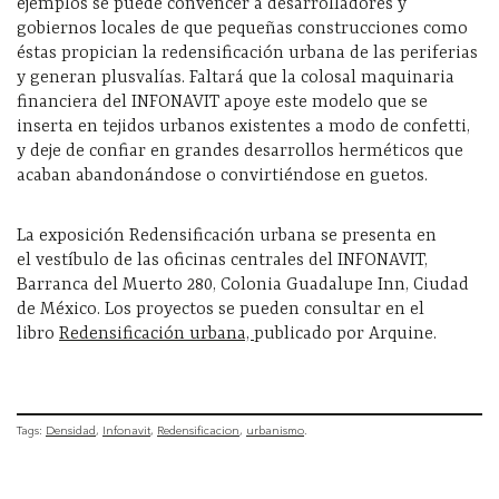
ejemplos
se puede convencer
a desarrolladores y
gobiernos locales
de que pequeñas construcciones como
éstas propician la
redensificación
urbana de las periferias
y generan plusvalí
as. Faltará
que la
colosal
maquinaria
financiera del INFONAVIT
apoye este modelo que se
inserta en tejidos urbanos existentes a modo de
confetti
,
y deje de confiar en grandes desarrollos herméticos que
acaban abandonándose o convirtiéndose en guetos.
La
exposición Redensificación urbana se presenta en
el
vestíbulo de las oficinas centrales del INFONAVIT,
Barranca del Muerto 280, Colonia Guadalupe Inn, Ciudad
de México. Los proyectos se pueden consultar en el
libro
Redensificación urbana,
publicado por Arquine.
Tags:
Densidad
Infonavit
Redensificacion
urbanismo