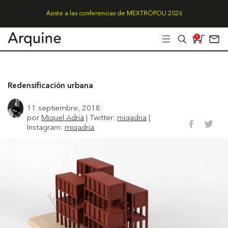
Asiste a las conferencias de MEXTRÓPOLI 2026
0
Redensificación urbana
11 septiembre, 2018
por
Miquel Adrià
| Twitter:
miqadria
|
Instagram:
miqadria