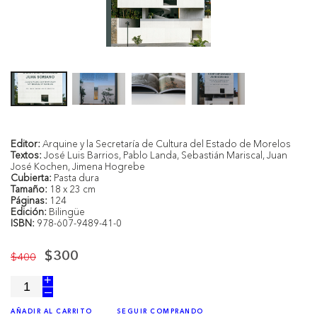
Editor:
Arquine y la Secretaría de Cultura del Estado de Morelos
Textos:
José Luis Barrios, Pablo Landa, Sebastián Mariscal, Juan
José Kochen, Jimena Hogrebe
Cubierta:
Pasta dura
Tamaño:
18 x 23 cm
Páginas:
124
Edición:
Bilingüe
ISBN:
978-607-9489-41-0
$400
$300
+
–
AÑADIR AL CARRITO
SEGUIR COMPRANDO