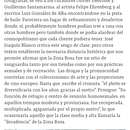
fotografías, se ven a los curadores Olivier Debroise y
Guillermo Santamarina, al artista Felipe Ehrenberg y al
escritor Luis González de Alba encontrándose en la pista
de baile. Pareciera un lugar de refinamiento y desafectos
donde, sí, probablemente hombres podían irse a casa con
otros hombres pero también donde se podía alardear del
cosmopolitismo que cada cliente pudiera tener. José
Joaquín Blanco critica este sesgo de clase, pero otros
textos establecen la necesaria distancia histórica que nos
permite afirmar que la Zona Rosa fue un sitio de
vanguardia tanto por sus tiendas como por sus prácticas
sexuales y de recreación.
Las drogas y la promiscuidad
convivían con el coleccionismo de arte y las proyecciones
de cine europeo. Hasta que, escribe el cronista, “el
ghetto
se
diversificaría con los años, gracias al metro”. Prosigue: “Su
función de refugio y centro de reunión homosexuales, en
aquellos tiempos modesta y provinciana, fue recuperada,
multiplicada, agigantada por el propio metro”, lo que
ocasionaría aquello que la clase media y alta llamaría la
“decadencia” de la Zona Rosa.