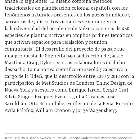
añade lo siguiente: “El diseño combina métodos
tradicionales de planificación colonial española con los
fenómenos naturales presentes en los
pozos hundidos y
barrancas de Jalisco. Los visitantes se sumergen en
la
biodiversidad del occidente de México con más de 450
especies de plantas nativas
en amplios jardines temáticos
que activan espacios para relajación y reunión
comunitaria”. El desarrollo del proyecto de paisaje fue
una propuesta de Snøhetta bajo la dirección de Jackie
Martínez, Craig Dykers y otros colaboradores de dicho
despacho. La narrativa científico-museológica estuvo a
cargo de la UdeG, que la desarrolló entre 2010 y 2013 con la
participación de Met Studios de Londres, Thinc Design de
Nueva York y asesores como Enrique Jardel, Sergio Graf,
Silvia Singer, Exequiel Ezcurra, Julia Carabias, José
Sarukhán, Otto Schondube, Guillermo de la Peña, Ricardo
Ávila Palafox, William Cronon y Jorge Wagensberg.
Tags:
DNA Paris Design Awards
Museo de Ciencias Ambientales
Paisajismo
Snohetta