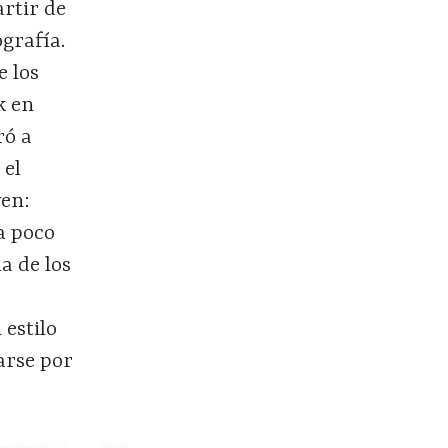
artir de
ografía.
e los
k en
ró a
 el
ven:
a poco
a de los
estilo
arse por