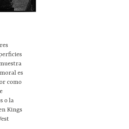
res
erficies
 muestra
 moral es
bor como
e
s o la
 en Kings
West