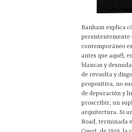
Banham explica có
persistentemente 
contemporáneo exa
antes que aquél, 
blancas y desnuda
de revuelta y disg
propositiva, no s
de depuración y l
proscribir, un sup
arquitectura. Si u
Road, terminada e
Court, de 1919, la