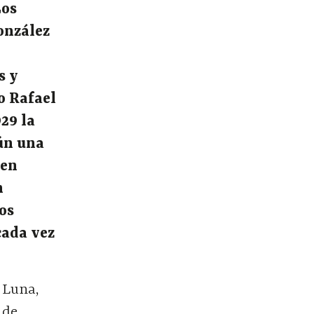
Los
González
s y
o Rafael
929 la
aún una
 en
n
ros
cada vez
 Luna,
 de