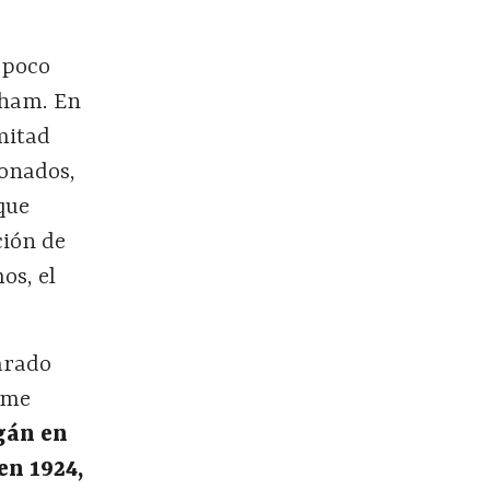
 poco
nham. En
mitad
ionados,
que
ión de
os, el
arado
 me
gán en
en 1924,