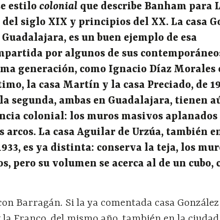
e estilo
colonial
que describe Banham para 
 del siglo XIX y principios del XX. La casa 
n Guadalajara, es un buen ejemplo de esa
ompartida por algunos de sus contemporáneo
sma generación, como Ignacio Díaz Morales 
timo, la casa Martín y la casa Preciado, de 1
 la segunda, ambas en Guadalajara, tienen 
ncia colonial: los muros masivos aplanados
los arcos. La casa Aguilar de Urzúa, también e
933, es ya distinta: conserva la teja, los mu
os, pero su volumen se acerca al de un cubo, 
 con Barragán. Si la ya comentada casa González
o y la Franco, del mismo año, también en la ciudad