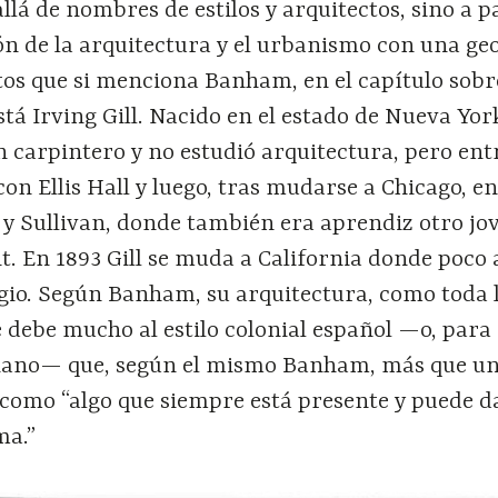
llá de nombres de estilos y arquitectos, sino a p
ón de la arquitectura y el urbanismo con una ge
tos que si menciona Banham, en el capítulo sobr
stá Irving Gill. Nacido en el estado de Nueva Yor
un carpintero y no estudió arquitectura, pero ent
on Ellis Hall y luego, tras mudarse a Chicago, en
 y Sullivan, donde también era aprendiz otro jo
. En 1893 Gill se muda a California donde poco 
gio. Según Banham, su arquitectura, como toda l
e debe mucho al estilo colonial español —o, para
niano— que, según el mismo Banham, más que un 
como “algo que siempre está presente y puede d
ma.”