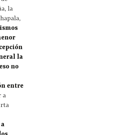
a, la
Chapala,
mismos
 menor
xcepción
neral la
ceso no
ón entre
r a
erta
 a
los