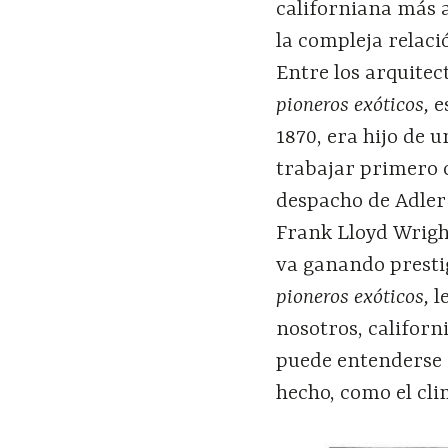
californiana más a
la compleja relaci
Entre los arquitec
pioneros exóticos,
e
1870, era hijo de 
trabajar primero c
despacho de Adler
Frank Lloyd Wright
va ganando presti
pioneros exóticos,
l
nosotros, califor
puede entenderse 
hecho, como el cli