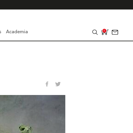
s
Academia
0