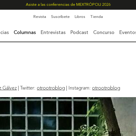
Asiste a las conferencias de MEXTRÓPOLI 2026
Revista
Suscríbete
Libros
Tienda
cias
Columnas
Entrevistas
Podcast
Concurso
Evento
z Gálvez
| Twitter:
otrootroblog
| Instagram:
otrootroblog