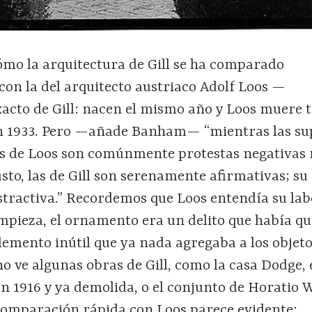
mo la arquitectura de Gill se ha comparado
con la del arquitecto austriaco Adolf Loos —
cto de Gill: nacen el mismo año y Loos muere t
en 1933. Pero —añade Banham— “mientras las sup
s de Loos son comúnmente protestas negativas
usto, las de Gill son serenamente afirmativas; su
ustractiva.” Recordemos que Loos entendía su la
impieza, el ornamento era un delito que había qu
lemento inútil que ya nada agregaba a los objeto
no ve algunas obras de Gill, como la casa Dodge,
n 1916 y ya demolida, o el conjunto de Horatio 
 comparación rápida con Loos parece evidente: