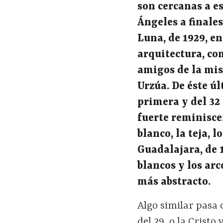
son cercanas a es
Ángeles a finales
Luna, de 1929, e
arquitectura, c
amigos de la mi
Urzúa. De éste úl
primera y del 32
fuerte reminisce
blanco, la teja, 
Guadalajara, de 1
blancos y los arc
más abstracto.
Algo similar pasa
del 29, o la Crist