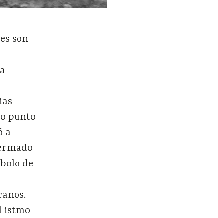
les son
na
e
ias
mo punto
ó a
 mermado
mbolo de
a
canos.
l istmo