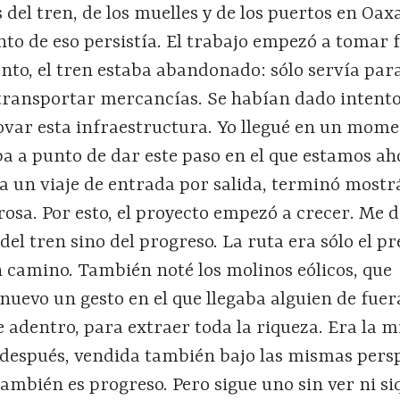
s del tren, de los muelles y de los puertos en Oax
ánto de eso persistía. El trabajo empezó a tomar
to, el tren estaba abandonado: sólo servía para
transportar mercancías. Se habían dado intento
ovar esta infraestructura. Yo llegué en un mome
ba a punto de dar este paso en el que estamos ah
ía un viaje de entrada por salida, terminó mos
osa. Por esto, el proyecto empezó a crecer. Me d
del tren sino del progreso. La ruta era sólo el p
 camino. También noté los molinos eólicos, que
uevo un gesto en el que llegaba alguien de fuer
e adentro, para extraer toda la riqueza. Era la 
s después, vendida también bajo las mismas pers
también es progreso. Pero sigue uno sin ver ni si