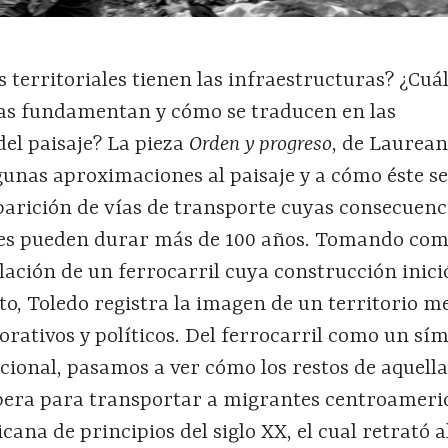
 territoriales tienen las infraestructuras? ¿Cuá
 las fundamentan y cómo se traducen en las
el paisaje? La pieza
Orden y progreso
, de Laurea
gunas aproximaciones al paisaje y a cómo éste s
parición de vías de transporte cuyas consecuenc
ales pueden durar más de 100 años. Tomando co
alación de un ferrocarril cuya construcción inici
iato, Toledo registra la imagen de un territorio
orativos y políticos. Del ferrocarril como un sí
acional, pasamos a ver cómo los restos de aquell
pera para transportar a migrantes centroameri
cana de principios del siglo XX, el cual retrató a