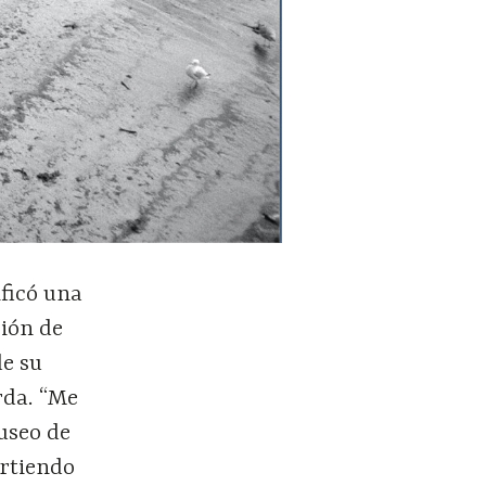
ificó una
ción de
de su
rda. “Me
useo de
artiendo