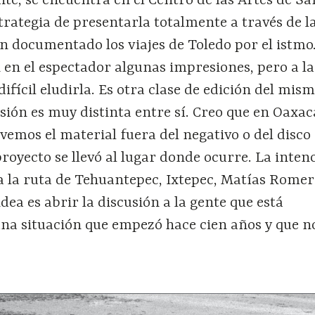
e, se encuentra en el Centro de las Artes de Sa
strategia de presentarla totalmente a través de l
n documentado los viajes de Toledo por el istmo.
en el espectador algunas impresiones, pero a la
ifícil eludirla. Es otra clase de edición del mis
sión es muy distinta entre sí. Creo que en Oaxac
 vemos el material fuera del negativo o del disco
royecto se llevó al lugar donde ocurre. La inten
 a la ruta de Tehuantepec, Ixtepec, Matías Romer
dea es abrir la discusión a la gente que está
a situación que empezó hace cien años y que n