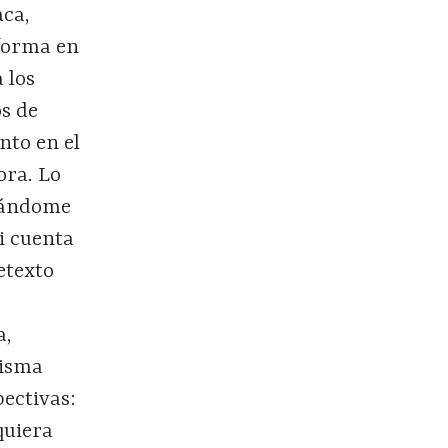
aca,
 forma en
 los
s de
nto en el
ora. Lo
trándome
i cuenta
retexto
a,
misma
pectivas:
quiera