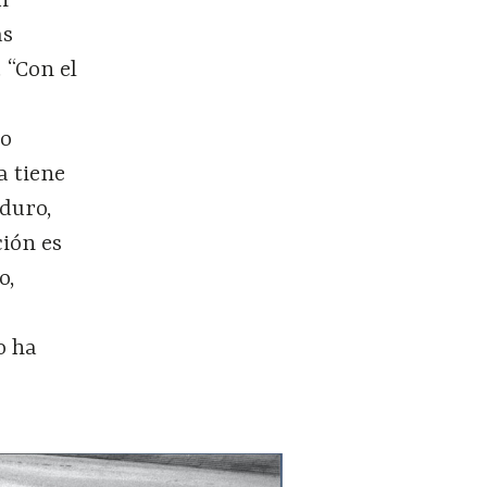
n
as
 “Con el
mo
a tiene
 duro,
ción es
o,
o ha