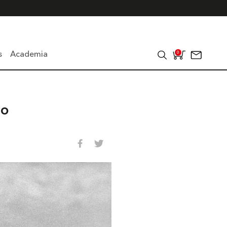
s
Academia
0
do