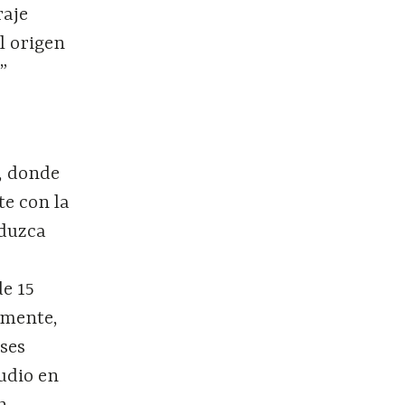
raje
l origen
”
, donde
te con la
oduzca
e 15
rmente,
eses
tudio en