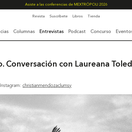
Asiste a las conferencias de MEXTRÓPOLI 2026
Revista
Suscríbete
Libros
Tienda
cias
Columnas
Entrevistas
Podcast
Concurso
Evento
o. Conversación con Laureana Tole
 Instagram:
christianmendozaclumsy