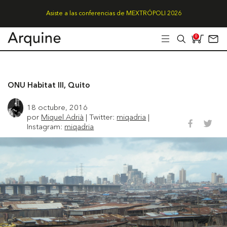
Asiste a las conferencias de MEXTRÓPOLI 2026
0
ONU Habitat III, Quito
18 octubre, 2016
por
Miquel Adrià
| Twitter:
miqadria
|
Instagram:
miqadria