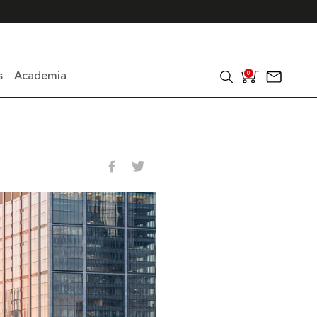
s
Academia
0