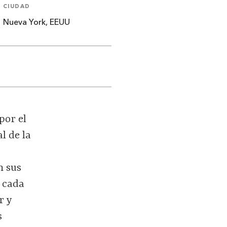
CIUDAD
Nueva York, EEUU
por el
l de la
n sus
e cada
r y
s