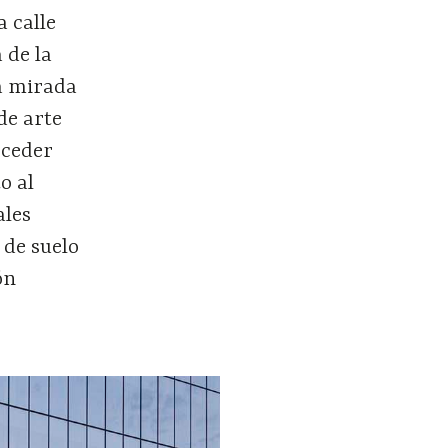
a calle
 de la
na mirada
de arte
cceder
o al
ales
 de suelo
ón