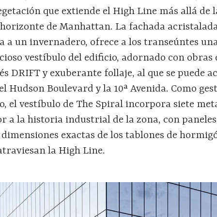
egetación que extiende el High Line más allá de l
l horizonte de Manhattan. La fachada acristalada
da a un invernadero, ofrece a los transeúntes u
cioso vestíbulo del edificio, adornado con obras 
és DRIFT y exuberante follaje, al que se puede a
el Hudson Boulevard y la 10ª Avenida. Como gest
io, el vestíbulo de The Spiral incorpora siete met
r a la historia industrial de la zona, con paneles
 dimensiones exactas de los tablones de hormig
traviesan la High Line.