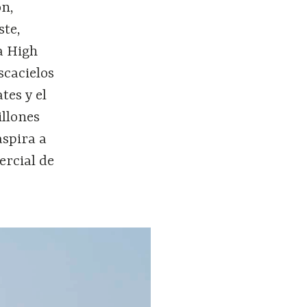
on,
ste,
a High
scacielos
tes y el
illones
aspira a
ercial de