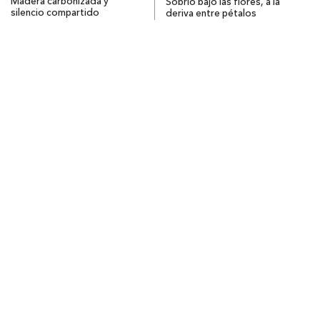
Madera carbonizada y
Sobrio bajo las flores, a la
silencio compartido
deriva entre pétalos