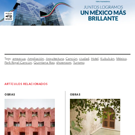
Tags:
amezcua
Ampliación
Arquitectura
Cancún
ciudad
Hotel
Kukulcán
México
Park Royal Cancún
Quintana Roo
showroom
Turismo
ARTÍCULOS RELACIONADOS
OBRAS
OBRAS