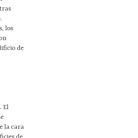
tras
.
, los
con
ificio de
s
 El
se
e la cara
icies de