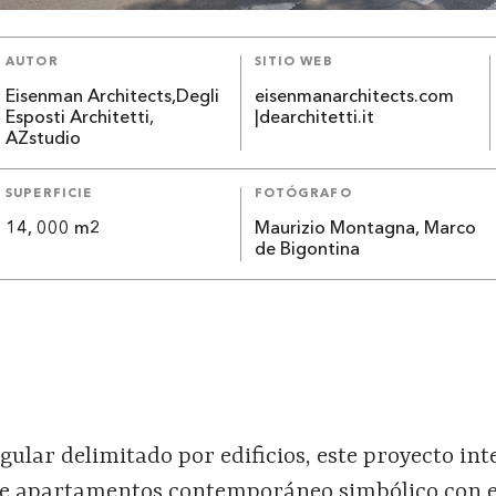
AUTOR
SITIO WEB
Eisenman Architects,Degli
eisenmanarchitects.com
Esposti Architetti,
|dearchitetti.it
AZstudio
SUPERFICIE
FOTÓGRAFO
14, 000 m2
Maurizio Montagna, Marco
de Bigontina
ngular delimitado por edificios, este proyecto in
 de apartamentos contemporáneo simbólico con e