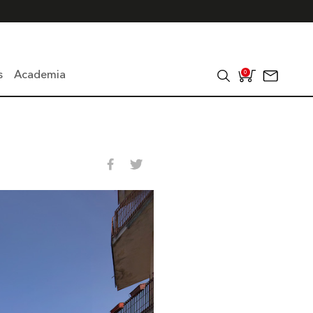
s
Academia
0