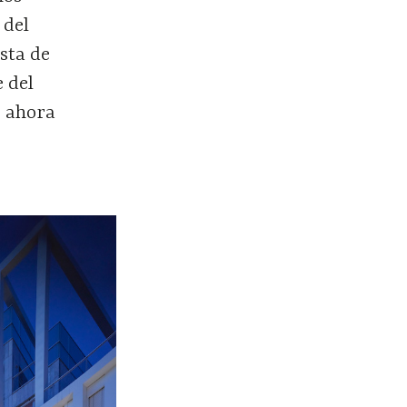
 del
sta de
e del
e ahora