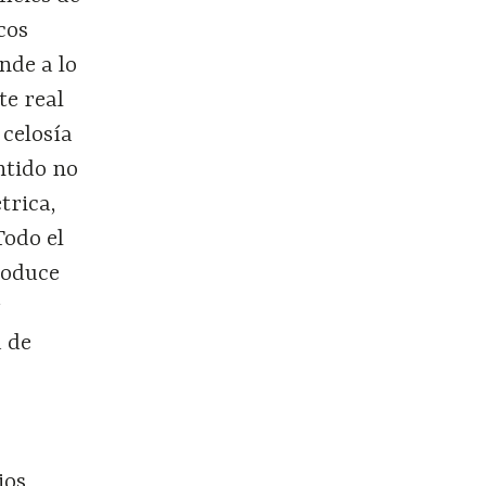
cos
nde a lo
te real
 celosía
entido no
trica,
Todo el
roduce
y
a de
ios