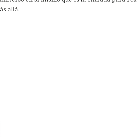
n universo en sí mismo que es la entrada para Pea
ás allá.