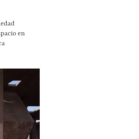
piedad
spacio en
ca