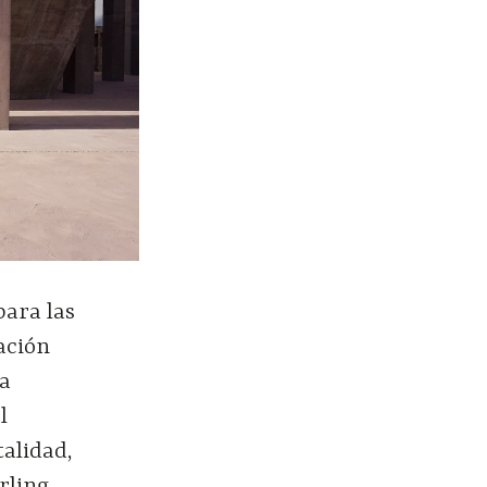
para las
ación
la
l
alidad,