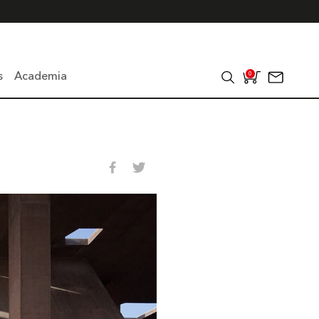
s
Academia
0