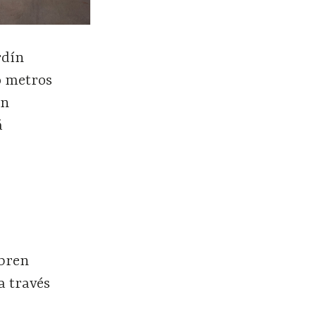
rdín
o metros
ón
á
abren
 a través