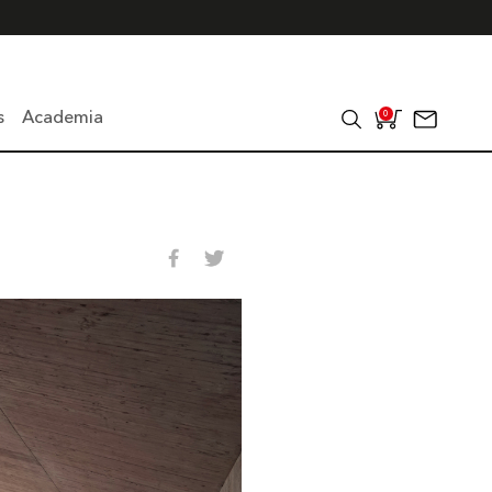
s
Academia
0