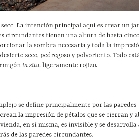
y seco. La intención principal aquí es crear un ja
es circundantes tienen una altura de hasta cinc
orcionar la sombra necesaria y toda la impresi
 desierto seco, pedregoso y polvoriento. Todo est
ormigón
in situ,
ligeramente rojizo.
mplejo se define principalmente por las paredes
crean la impresión de pétalos que se cierran y 
vivienda, en sí misma, es invisible y se desarrolla
trás de las paredes circundantes.