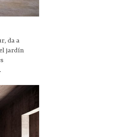
ur, da a
el jardín
es
.