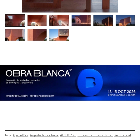
Tags:
#pabellón
Arquitectura china
ATELIER XI
Infraestructura cultural
Recinto cul