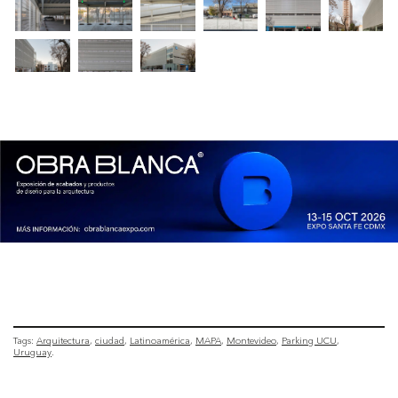
Tags:
Arquitectura
ciudad
Latinoamérica
MAPA
Montevideo
Parking UCU
Uruguay