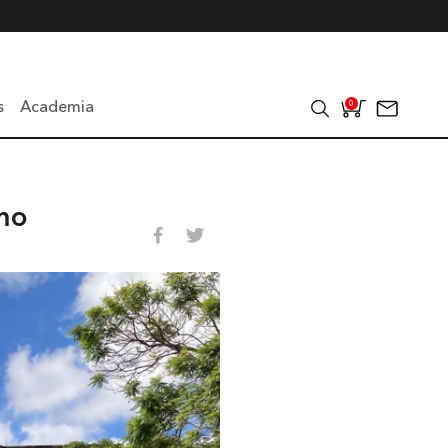
s
Academia
0
smo