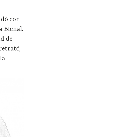
nadó con
a Bienal.
ad de
retrató,
la