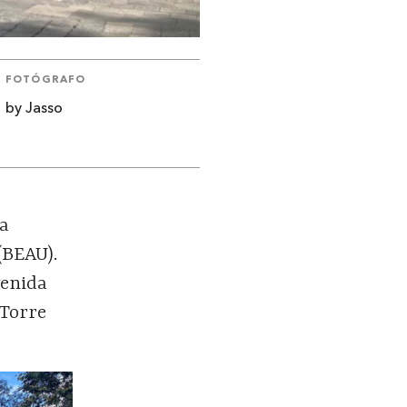
FOTÓGRAFO
by Jasso
la
(BEAU).
venida
 Torre