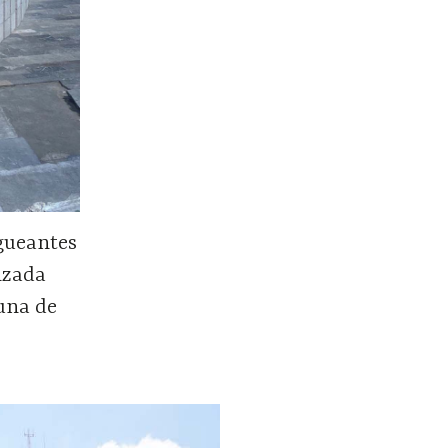
agueantes
izada
una de